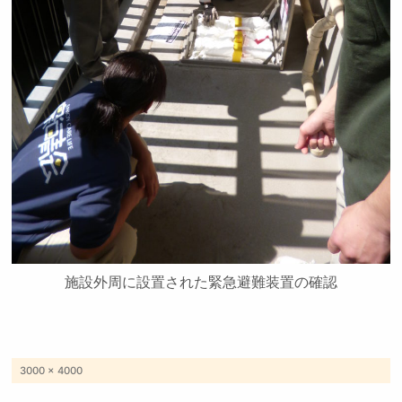
施設外周に設置された緊急避難装置の確認
フ
3000 × 4000
ル
サ
イ