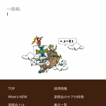
ズ
投稿:
投
I
稿
ナ
ビ
ゲ
ー
シ
ョ
ン
TOP
採用情報
What's NEW
楽晴会のケアの特徴
楽晴会とは
拠点一覧