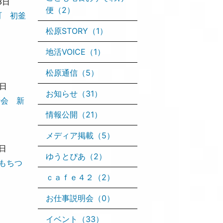
3日
便（2）
栄町 初釜
松原STORY（1）
地活VOICE（1）
松原通信（5）
4日
お知らせ（31）
楽晴会 新
情報公開（21）
メディア掲載（5）
7日
ゆうとぴあ（2）
町もちつ
ｃａｆｅ４２（2）
お仕事説明会（0）
イベント（33）