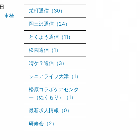
6日
栄町通信（30）
町 車椅
岡三沢通信（24）
とくよう通信（11）
松園通信（1）
晴ケ丘通信（3）
シニアライフ大津（1）
松原コラボケアセンタ
ー（ぬくもり）（1）
最新求人情報（0）
研修会（2）