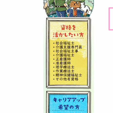
投
稿
ナ
ビ
ゲ
ー
シ
ョ
ン