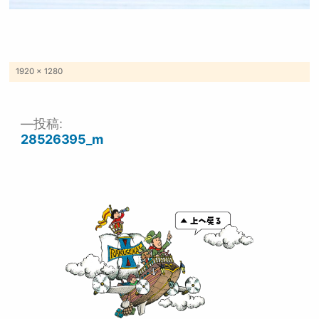
フ
1920 × 1280
ル
サ
イ
ズ
投稿:
投
28526395_m
稿
ナ
ビ
ゲ
ー
シ
ョ
ン