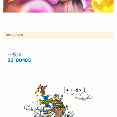
フ
1600 × 1200
ル
サ
イ
ズ
投稿:
投
23100465
稿
ナ
ビ
ゲ
ー
シ
ョ
ン