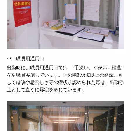
※
職員用通用
口
出勤時に、職員用通用口では
¨
手洗い、うがい、検温
¨
を全職員実施しています。その際37.5℃以上の発熱、も
しくは咳や息苦しさ等の症状が認められた際は、
出勤
停
止
として直ぐに帰宅を命じています。