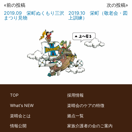
«前の投稿
次の投稿»
2019.09 栄町ぬくもり三沢
2019.10 栄町（敬老会・図
まつり見物
上訓練）
TOP
採用情報
What's NEW
楽晴会のケアの特徴
楽晴会とは
拠点一覧
情報公開
家族介護者の会のご案内