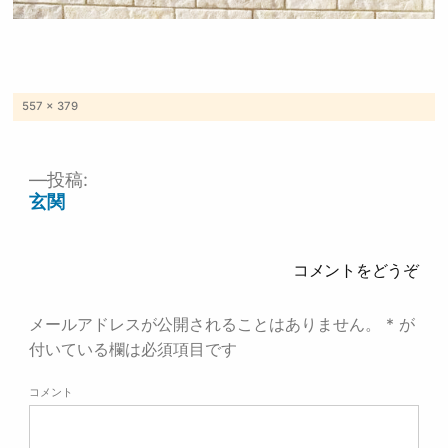
フ
557 × 379
ル
サ
イ
ズ
投稿:
投
玄関
稿
ナ
ビ
ゲ
コメントをどうぞ
ー
シ
ョ
メールアドレスが公開されることはありません。
*
が
ン
付いている欄は必須項目です
コメント