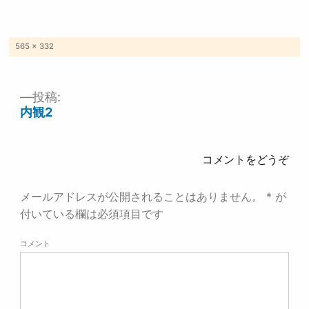
フ
565 × 332
ル
サ
イ
ズ
投稿:
投
内観2
稿
ナ
ビ
ゲ
コメントをどうぞ
ー
シ
ョ
メールアドレスが公開されることはありません。
*
が
ン
付いている欄は必須項目です
コメント