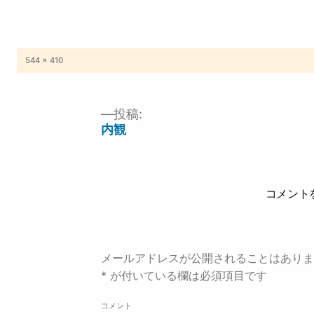
フ
544 × 410
ル
サ
イ
ズ
投稿:
投
内観
稿
ナ
ビ
ゲ
ー
コメント
シ
ョ
ン
メールアドレスが公開されることはありま
*
が付いている欄は必須項目です
コメント