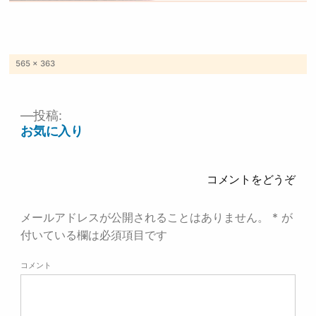
フ
565 × 363
ル
サ
イ
ズ
投稿:
投
お気に入り
稿
ナ
ビ
ゲ
コメントをどうぞ
ー
シ
ョ
メールアドレスが公開されることはありません。
*
が
ン
付いている欄は必須項目です
コメント