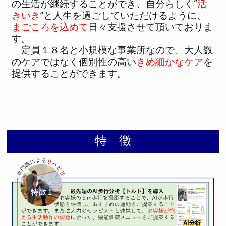
の生活が継続することができ、自分らしく“
活
きいき
”と人生を過ごしていただけるように、
まごころを込めて
日々支援させて頂いておりま
す。
定員１８名と小規模な事業所なので、大人数
のケアではなく個別性の高い
きめ細かなケア
を
提供することができます。
特 徴