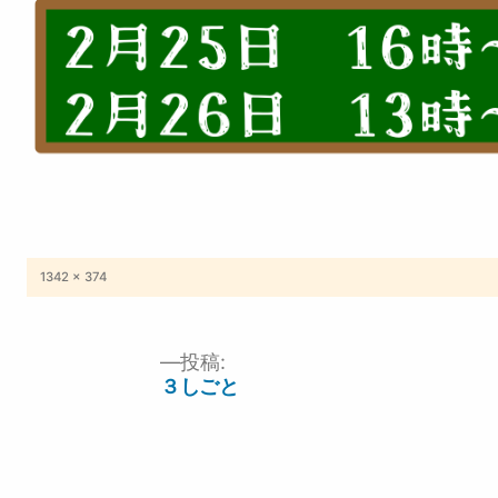
フ
1342 × 374
ル
サ
イ
ズ
投稿:
投
３しごと
稿
ナ
ビ
ゲ
ー
シ