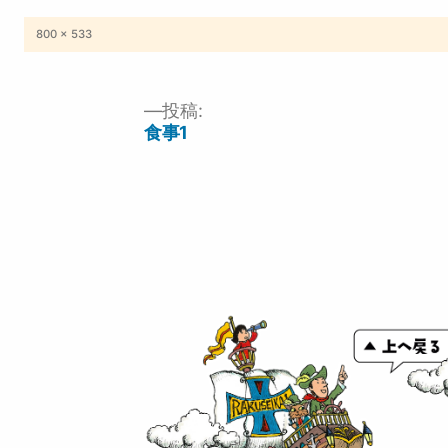
フ
800 × 533
ル
サ
イ
ズ
投稿:
投
食事1
稿
ナ
ビ
ゲ
ー
シ
ョ
ン