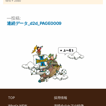
フ
1810 × 2560
ル
サ
イ
ズ
投稿:
投
連続データ_d2d_PAGE0009
稿
ナ
ビ
ゲ
ー
シ
ョ
ン
TOP
採用情報
What's NEW
楽晴会のケアの特徴