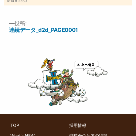
フ
1810 × 2560
ル
サ
イ
ズ
投稿:
投
連続データ_d2d_PAGE0001
稿
ナ
ビ
ゲ
ー
シ
ョ
ン
TOP
採用情報
What's NEW
楽晴会のケアの特徴