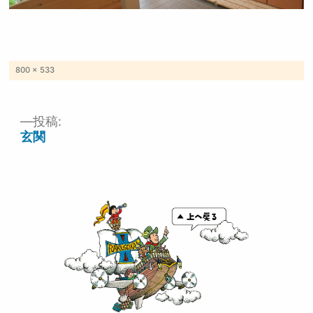
フ
800 × 533
ル
サ
イ
ズ
投稿:
投
玄関
稿
ナ
ビ
ゲ
ー
シ
ョ
ン