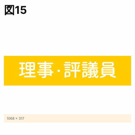
図15
フ
1068 × 317
ル
サ
イ
ズ