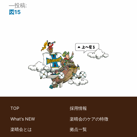
投稿:
投
図15
稿
ナ
ビ
ゲ
ー
シ
ョ
ン
TOP
採用情報
What's NEW
楽晴会のケアの特徴
楽晴会とは
拠点一覧