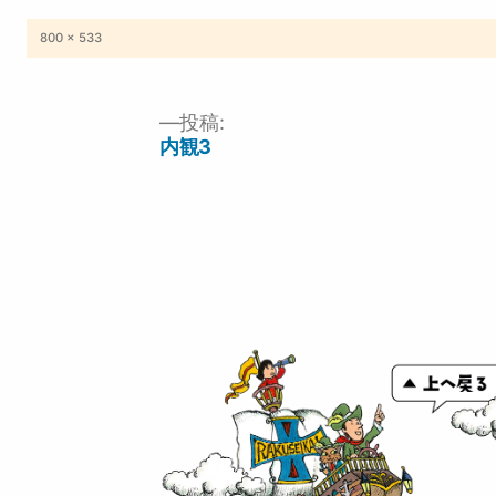
フ
800 × 533
ル
サ
イ
ズ
投稿:
投
内観3
稿
ナ
ビ
ゲ
ー
シ
ョ
ン