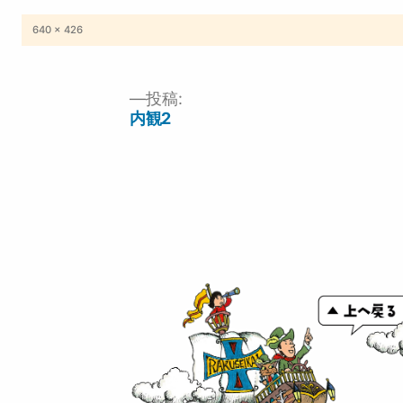
フ
640 × 426
ル
サ
イ
ズ
投稿:
投
内観2
稿
ナ
ビ
ゲ
ー
シ
ョ
ン