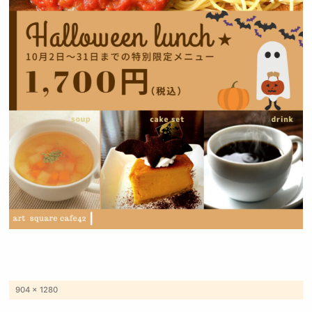
フ
904 × 1280
ル
サ