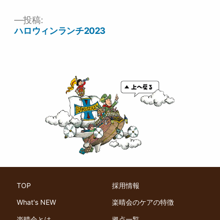
イ
ズ
投稿:
投
ハロウィンランチ2023
稿
ナ
ビ
ゲ
ー
シ
ョ
ン
TOP
採用情報
What's NEW
楽晴会のケアの特徴
楽晴会とは
拠点一覧