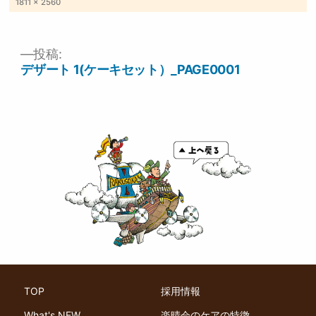
フ
1811 × 2560
ル
サ
イ
ズ
投稿:
投
デザート 1(ケーキセット）_PAGE0001
稿
ナ
ビ
ゲ
ー
シ
ョ
ン
TOP
採用情報
What's NEW
楽晴会のケアの特徴