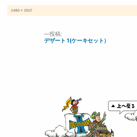
フ
2480 × 3507
ル
サ
イ
ズ
投稿:
投
デザート 1(ケーキセット）
稿
ナ
ビ
ゲ
ー
シ
ョ
ン