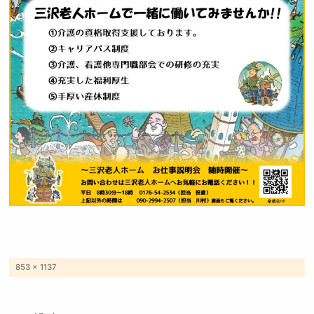
フ
853 × 1137
ル
サ
イ
ズ