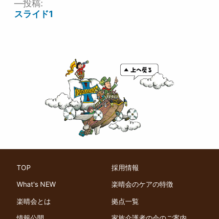
投稿:
投
スライド1
稿
ナ
ビ
ゲ
ー
シ
ョ
ン
TOP
採用情報
What's NEW
楽晴会のケアの特徴
楽晴会とは
拠点一覧
情報公開
家族介護者の会のご案内