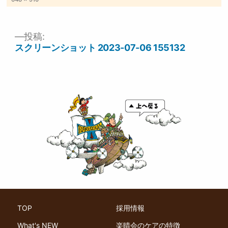
ル
サ
イ
ズ
投稿:
投
スクリーンショット 2023-07-06 155132
稿
ナ
ビ
ゲ
ー
シ
ョ
ン
TOP
採用情報
What's NEW
楽晴会のケアの特徴