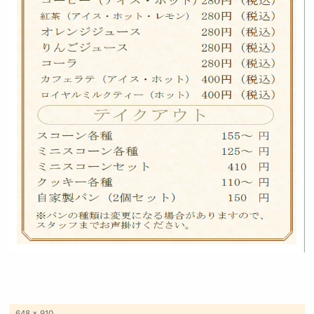
フ
648 × 910